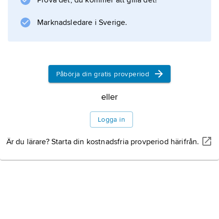
Prova det, du kommer att gilla det!
domineras av denna stjärna.
Marknadsledare i Sverige.
Information om artikeln
Påbörja din gratis provperiod
eller
Logga in
Är du lärare? Starta din kostnadsfria provperiod härifrån.