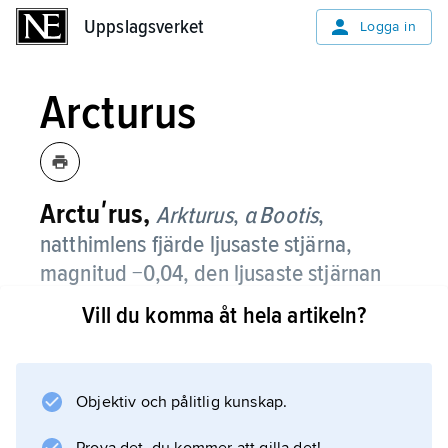
Uppslagsverket
Uppslagsverket
Logga in
Arcturus
Arctuʹrus,
Arkturus
,
α Bootis
,
natthimlens fjärde ljusaste stjärna,
magnitud −0,04, den ljusaste stjärnan
på norra stjärnhimlen, belägen i
Vill du komma åt hela artikeln?
stjärnbilden Björnvaktaren (latin
Bootes
).
Objektiv och pålitlig kunskap.
Namnet, som är känt sedan Hesiodos, har
använts även för hela stjärnbilden, som