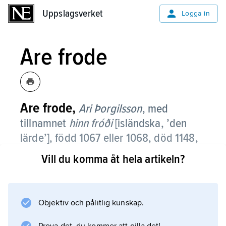
Uppslagsverket
Uppslagsverket
Logga in
Are frode
Are frode,
Ari Þorgilsson
, med
tillnamnet
hinn fróði
[isländska, ’den
lärde’],
född 1067 eller 1068, död 1148,
isländsk historieskrivare, den förste på
Vill du komma åt hela artikeln?
nordiskt tungomål.
Bevarad är en version av hans
Íslendingabók
Objektiv och pålitlig kunskap.
, en kortfattad framställning av isländsk