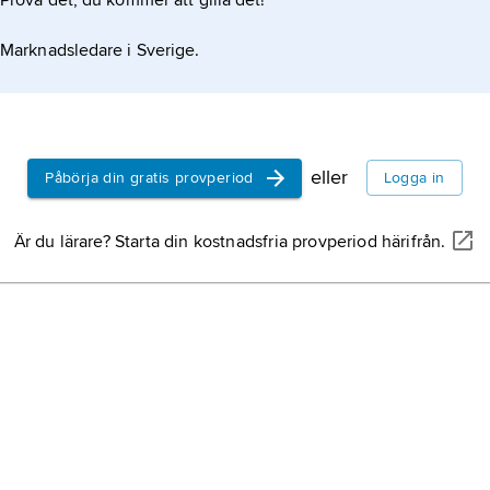
Prova det, du kommer att gilla det!
Marknadsledare i Sverige.
eller
Påbörja din gratis provperiod
Logga in
Är du lärare? Starta din kostnadsfria provperiod härifrån.