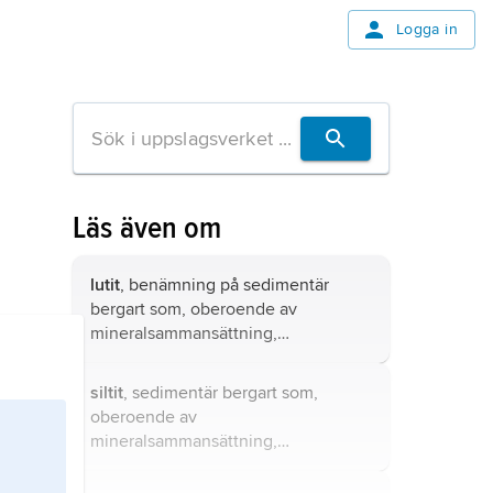
Logga in
Läs även om
lutit
, benämning på sedimentär
bergart som, oberoende av
mineralsammansättning,
huvudsakligen består av partiklar av
lerstorlek, dvs. mindre än 0,002 mm.
siltit
, sedimentär bergart som,
oberoende av
mineralsammansättning,
huvudsakligen består av partiklar
mellan 0,002 och 0,063 mm stora.