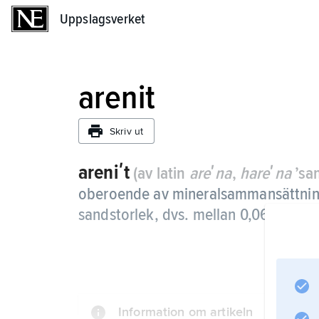
Uppslagsverket
Uppslagsverket
arenit
Skriv ut
areniʹt
(av latin
areʹna
,
hareʹna
’san
oberoende av mineralsammansättning,
sandstorlek, dvs. mellan 0,063 och 
Information om artikeln