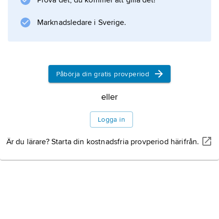
Prova det, du kommer att gilla det!
Marknadsledare i Sverige.
Påbörja din gratis provperiod
eller
Logga in
Är du lärare? Starta din kostnadsfria provperiod härifrån.