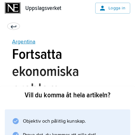
Uppslagsverket
Uppslagsverket
Logga in
Argentina
Fortsatta
ekonomiska
problem
Vill du komma åt hela artikeln?
I presidentvalet i oktober 2015 besegrade
Objektiv och pålitlig kunskap.
borgmästaren i Buenos Aires,
Mauricio Macri