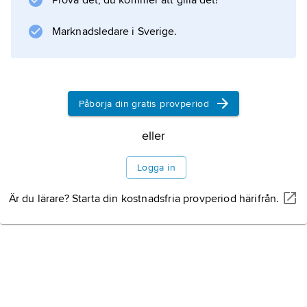
Prova det, du kommer att gilla det!
, vilket innebar att landets president för första
Marknadsledare i Sverige.
gången på 14 år inte representerade
peronistpartiet.
Påbörja din gratis provperiod
Information om artikeln
eller
Logga in
Är du lärare? Starta din kostnadsfria provperiod härifrån.