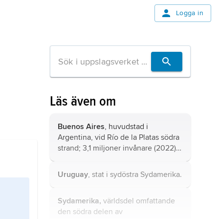
Logga in
Läs även om
Buenos Aires
, huvudstad i
Argentina, vid Río de la Platas södra
strand; 3,1 miljoner invånare (2022),
med förorter 14 miljoner invånare.
Uruguay
, stat i sydöstra Sydamerika.
Sydamerika,
världsdel omfattande
den södra delen av