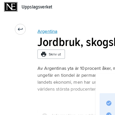
Uppslagsverket
Uppslagsverket
Argentina
Jordbruk, skogs
Skriv ut
Av Argentinas yta är 10 procent åker,
ungefär en tiondel är permanent betesm
landets ekonomi, men har under senare
världens största producenter av nötkött