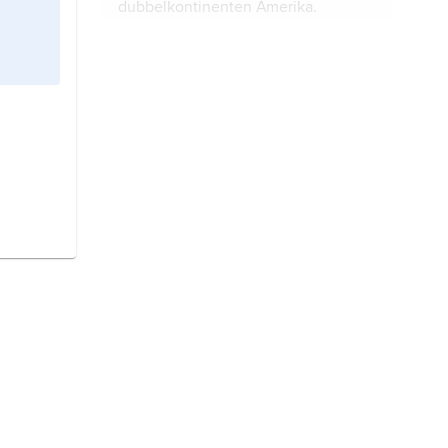
dubbelkontinenten Amerika.
Dominikanska republiken,
stat i
Västindien.
Bolivia,
stat i Sydamerika.
Burkina Faso,
till 1984
Övre Volta
,
stat i Västafrika.
Paraguay
, stat i Sydamerika.