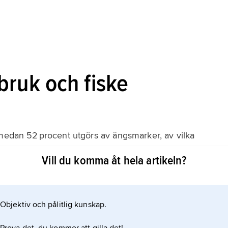
bruk och fiske
 medan 52 procent utgörs av ängsmarker, av vilka
ark. Jordbruket har traditionellt varit basen för
Vill du komma åt hela artikeln?
 år minskat i betydelse. Argentina hör dock till
, ull, vete och majs, vilka också
Objektiv och pålitlig kunskap.