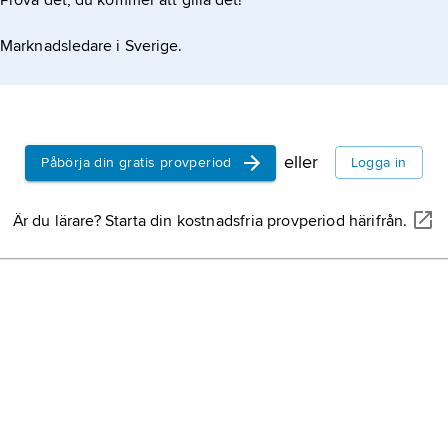
Prova det, du kommer att gilla det!
Marknadsledare i Sverige.
eller
Påbörja din gratis provperiod
Logga in
Är du lärare? Starta din kostnadsfria provperiod härifrån.