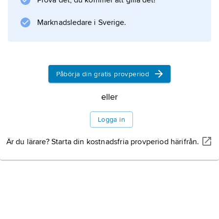
Prova det, du kommer att gilla det!
övergångszon mellan två andra (Argentine
Monte och
Marknadsledare i Sverige.
Information om artikeln
Påbörja din gratis provperiod
eller
Logga in
Är du lärare? Starta din kostnadsfria provperiod härifrån.