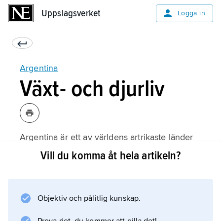
Uppslagsverket
Uppslagsverket
Logga in
Argentina
Växt- och djurliv
Argentina är ett av världens artrikaste länder
med 9 400 arter kärlväxter (30 procent
Vill du komma åt hela artikeln?
endemer), 1 040 fåglar, 375 däggdjur, 340
kräldjur och 160 groddjur. Tretton olika
ekologiska regioner har identifierats, varav
Objektiv och pålitlig kunskap.
tolv beskrivs nedan medan den trettonde
(Argentine Espinal) i princip bara är en