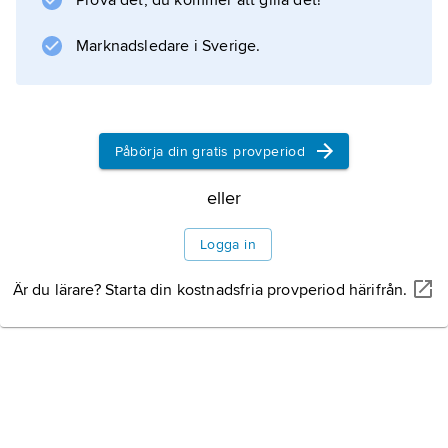
Prova det, du kommer att gilla det!
Marknadsledare i Sverige.
Påbörja din gratis provperiod
eller
Logga in
Är du lärare? Starta din kostnadsfria provperiod härifrån.