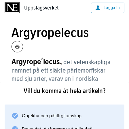
Uppslagsverket
Uppslagsverket
Logga in
Argyropelecus
Argyropeʹlecus,
det vetenskapliga
namnet på ett släkte pärlemorfiskar
med sju arter, varav en i nordiska
vatten,
pärlemorfisk
.
Vill du komma åt hela artikeln?
Objektiv och pålitlig kunskap.
Information om artikeln