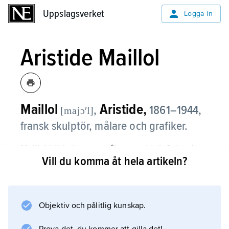
Uppslagsverket
Uppslagsverket
Logga in
Aristide Maillol
Maillol
Aristide,
,
1861–1944,
[majɔʹl]
fransk skulptör, målare och grafiker.
Maillol började som målare under inflytande
Vill du komma åt hela artikeln?
av Gauguin och tillhörde en tid den
symbolistiska Nabisgruppen. I yngre år
utförde han också vävnader och keramik,
men på grund av en ögonsjukdom kom han
Objektiv och pålitlig kunskap.
från sekelskiftet att huvudsakligen ägna sig åt