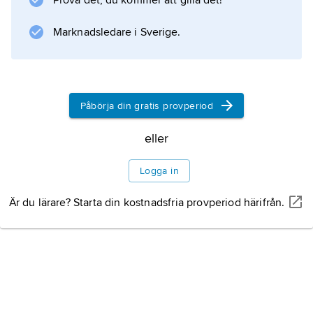
Prova det, du kommer att gilla det!
skulptur. I centrum för hans skapande står den
nakna kvinnofiguren i
Marknadsledare i Sverige.
Information om artikeln
Påbörja din gratis provperiod
eller
Logga in
Är du lärare? Starta din kostnadsfria provperiod härifrån.