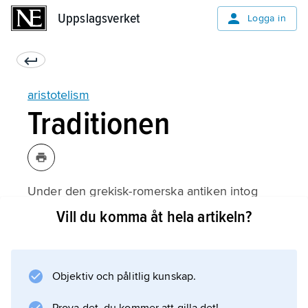
Uppslagsverket
Uppslagsverket
Logga in
aristotelism
Traditionen
Under den grekisk-romerska antiken intog
Aristoteles filosofi – den s.k.
Vill du komma åt hela artikeln?
peripatetiska skolan
– en undanskymd plats i jämförelse med
platonismen, nyplatonismen och stoicismen.
Objektiv och pålitlig kunskap.
Länge var Aristoteles skrifter, så när som på
några mindre viktiga dialoger, okända utanför