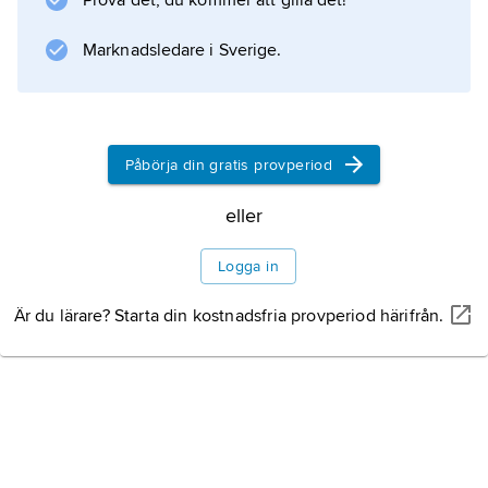
Prova det, du kommer att gilla det!
en liten krets av efterföljare som höll till på
Rhodos. Inte förrän
Marknadsledare i Sverige.
Information om artikeln
Påbörja din gratis provperiod
eller
Logga in
Är du lärare? Starta din kostnadsfria provperiod härifrån.