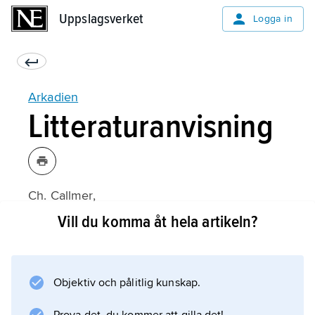
Uppslagsverket
Uppslagsverket
Logga in
Arkadien
Litteraturanvisning
Ch. Callmer,
Studien zur Geschichte Arkadiens bis zur
Vill du komma åt hela artikeln?
Gründung des arkadischen Bundes
(1943);
Objektiv och pålitlig kunskap.