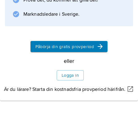
Prova det, du kommer att gilla det!
Information om artikeln
Marknadsledare i Sverige.
Påbörja din gratis provperiod
eller
Logga in
Är du lärare? Starta din kostnadsfria provperiod härifrån.