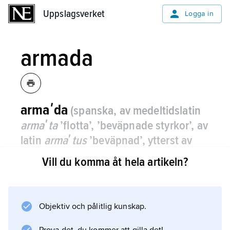
Uppslagsverket
Uppslagsverket
Logga in
armada
armaʹda
(spanska, av medeltidslatin
armaʹta
’flotta’, ’beväpnade styrkor’, av
latin
armaʹtus
’beväpnad’, ytterst av
aʹrma
’vapen’)
,
(större) flottstyrka,
Vill du komma åt hela artikeln?
krigsflotta.
Vanligen avses
spanska armadan
Objektiv och pålitlig kunskap.
, den örlogsflotta som Filip II sände för att