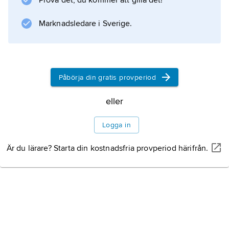
Prova det, du kommer att gilla det!
invadera England 1588.
Marknadsledare i Sverige.
Information om artikeln
Påbörja din gratis provperiod
eller
Logga in
Är du lärare? Starta din kostnadsfria provperiod härifrån.