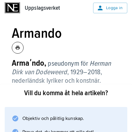
Uppslagsverket
Uppslagsverket
Logga in
Armando
Armaʹndo,
pseudonym för
Herman
Dirk van Dodeweerd
,
1929–2018,
nederländsk lyriker och konstnär.
Vill du komma åt hela artikeln?
Armando debuterade som författare 1954 i de
nederländska experimentella femtiotalisternas
tidskrift Podium.
Objektiv och pålitlig kunskap.