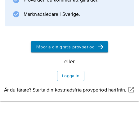
Prova det, du kommer att gilla det!
Information om artikeln
Marknadsledare i Sverige.
Påbörja din gratis provperiod
eller
Logga in
Är du lärare? Starta din kostnadsfria provperiod härifrån.