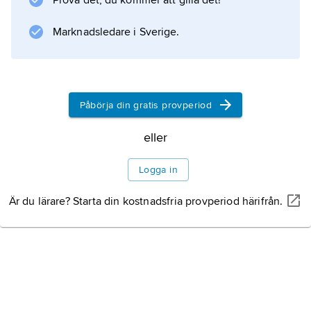
Prova det, du kommer att gilla det!
län 1944–46 och 1946–63 direktör för
Papperskontoret. Han var 1956–58 militär
Marknadsledare i Sverige.
rådgivare till Dag Hammarskjöld i FN och
1966–70 befälhavare
Påbörja din gratis provperiod
Information om artikeln
eller
Logga in
Är du lärare? Starta din kostnadsfria provperiod härifrån.