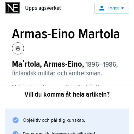
Uppslagsverket
Uppslagsverket
Logga in
Armas-Eino Martola
Maʹrtola, Armas-Eino,
1896–1986,
finländsk militär och ämbetsman.
M. tjänstgjorde som militärattaché i Paris
Vill du komma åt hela artikeln?
1928–31, som stabschef för skyddskårerna
och hemmatrupperna 1933–42 och som
armékårchef vid Ladogafronten i
fortsättningskrigets slutskede. M. var andre
Objektiv och pålitlig kunskap.
utrikesminister 1944, landshövding i Nylands