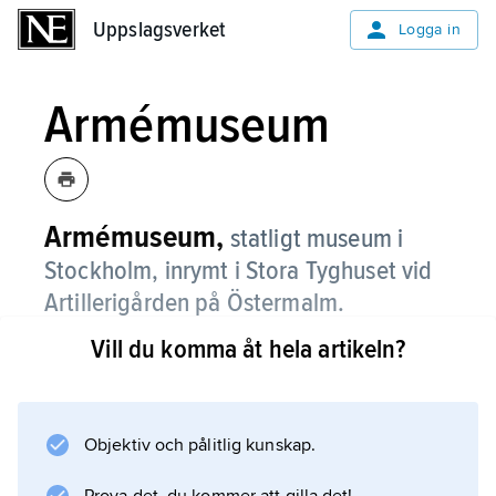
Uppslagsverket
Uppslagsverket
Logga in
Armémuseum
Armémuseum,
statligt museum i
Stockholm, inrymt i Stora Tyghuset vid
Artillerigården på Östermalm.
Vill du komma åt hela artikeln?
Armémuseum, som sorterar under Statens
museer för maritim, transport- och
försvarshistoria, har till uppgift att visa det
svenska lantförsvarets historia och materiella
Objektiv och pålitlig kunskap.
utveckling från och med nya tidens början.