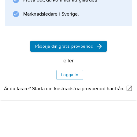
Prova det, du kommer att gilla det!
Särskilt omfattande är samlingarna av
uniformer.
Marknadsledare i Sverige.
Information om artikeln
Påbörja din gratis provperiod
eller
Logga in
Är du lärare? Starta din kostnadsfria provperiod härifrån.