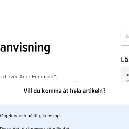
ranvisning
Lä
m
ord över Arne Furumark”,
s
torie och Antikvitets Akademiens Årsbok
s
Vill du komma åt hela artikeln?
1
c
k
ö
b
k
Objektiv och pålitlig kunskap.
 artikeln
g
r