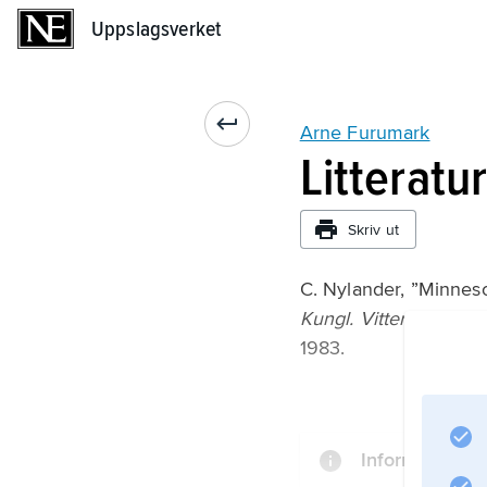
Uppslagsverket
Uppslagsverket
Arne Furumark
Litteratu
Skriv ut
C. Nylander, ”Minnes
Kungl. Vitterhets His
1983.
Information om