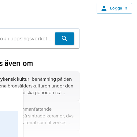
Logga in
s även om
ykensk kultur
, benämning på den
ena bronsålderskulturen under den
.k. senhelladiska perioden (ca
550–1050 f.Kr.) på Greklands
entrala fastland med närbelägna
eramik
, sammanfattande
ar samt på Peloponnesos.
enämning på sintrade keramer, dvs.
eramiska material som tillverkas
enom att en blandning av
åmaterialpulver och olika tillsatser