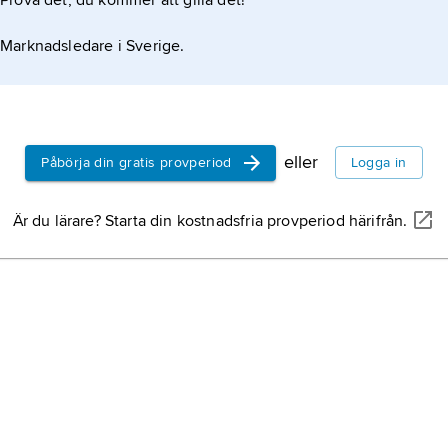
Prova det, du kommer att gilla det!
G
f
m
Marknadsledare i Sverige.
e
p
o
v
eller
Påbörja din gratis provperiod
Logga in
Är du lärare? Starta din kostnadsfria provperiod härifrån.