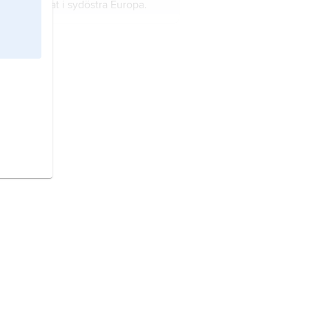
rekland,
stat i sydöstra Europa.
ormas, varefter den porösa
ellanprodukten sintras (utsätts för
n så hög temperatur att ingående
artiklar via fysikaliska processer
ch kemiska reaktioner binds till
arandra).