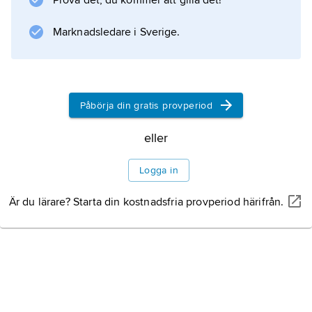
Litteraturanvisning
Prova det, du kommer att gilla det!
Marknadsledare i Sverige.
Information om artikeln
Påbörja din gratis provperiod
eller
Logga in
Är du lärare? Starta din kostnadsfria provperiod härifrån.