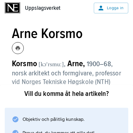
Uppslagsverket
Uppslagsverket
Logga in
Arne Korsmo
Korsmo
Arne,
,
1900–68,
[kɔʹrsmu:]
norsk arkitekt och formgivare, professor
vid Norges Tekniske Høgskole (NTH)
från 1956.
Vill du komma åt hela artikeln?
Efter examen vid NTH 1926 drev Arne
Korsmo ett framgångsrikt eget kontor, 1929–
35 tillsammans med Sverre Aasland.
Objektiv och pålitlig kunskap.