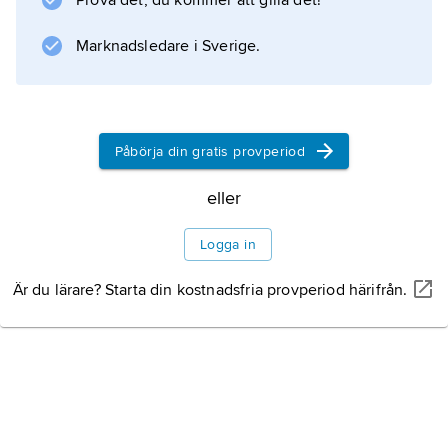
Prova det, du kommer att gilla det!
prosa prov på sin säregna stil, och i trilogin
Nobodaddy’s Kinder
Marknadsledare i Sverige.
(’Nobodaddy’s barn’, 1963) fragmenterade han
Påbörja din gratis provperiod
Information om artikeln
eller
Logga in
Är du lärare? Starta din kostnadsfria provperiod härifrån.