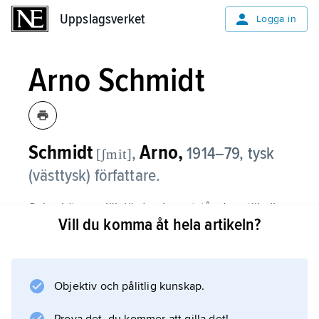
Uppslagsverket
Uppslagsverket
Logga in
Arno Schmidt
Schmidt
Arno,
,
1914–79, tysk
[ʃmit]
(västtysk) författare.
Schmidt var självlärd och motståndare till all
Vill du komma åt hela artikeln?
skolbildning. Redan i sina första verk, t.ex.
Leviathan
(1949) och
Aus dem Leben eines Fauns
Objektiv och pålitlig kunskap.
(1953; ”Ur en fauns liv”), gav han i bildrik