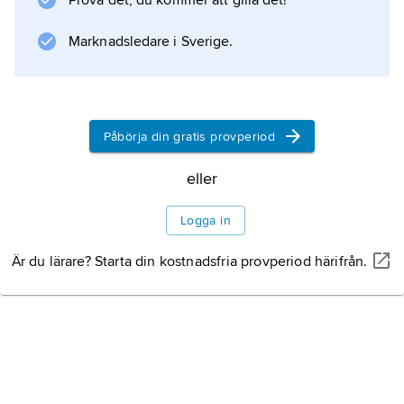
Prova det, du kommer att gilla det!
Information om artikeln
Marknadsledare i Sverige.
Påbörja din gratis provperiod
eller
Logga in
Är du lärare? Starta din kostnadsfria provperiod härifrån.