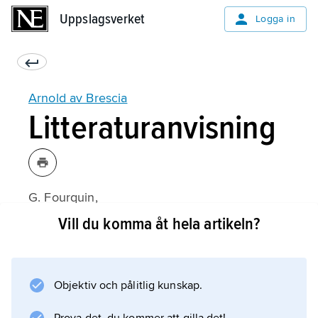
Uppslagsverket
Uppslagsverket
Logga in
Arnold av Brescia
Litteraturanvisning
G. Fourquin,
The Anatomy of Popular Rebellion in the
Vill du komma åt hela artikeln?
Middle Ages
(1978).
Objektiv och pålitlig kunskap.