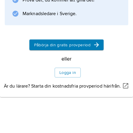
Prova det, du kommer att gilla det!
Marknadsledare i Sverige.
Påbörja din gratis provperiod
eller
Logga in
Är du lärare? Starta din kostnadsfria provperiod härifrån.