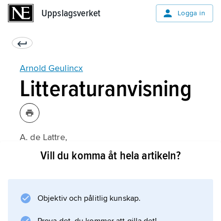
Uppslagsverket
Uppslagsverket
Logga in
Arnold Geulincx
Litteraturanvisning
A. de Lattre,
L’Occasionalisme d’A. Geulincx
Vill du komma åt hela artikeln?
(1967).
Objektiv och pålitlig kunskap.
Information om artikeln