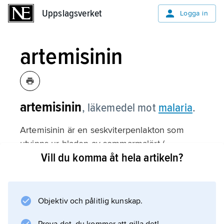
Uppslagsverket
Uppslagsverket
Logga in
artemisinin
artemisinin
,
läkemedel mot
malaria
.
Artemisinin är en seskviterpenlakton som
utvinns ur bladen av sommarmalört (
Vill du komma åt hela artikeln?
Artemisia annua
), en sydöstasiatisk släkting till malört. Extrakt
av sommarmalört har använts i Kina mot feber
sedan över 2 000 år. WHO
Objektiv och pålitlig kunskap.
(Världshälsoorganisationen) rekommenderar