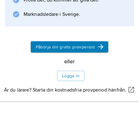
sedan 2006 artemisinin mot malaria.
Prova det, du kommer att gilla det!
Marknadsledare i Sverige.
Information om artikeln
Påbörja din gratis provperiod
eller
Logga in
Är du lärare? Starta din kostnadsfria provperiod härifrån.