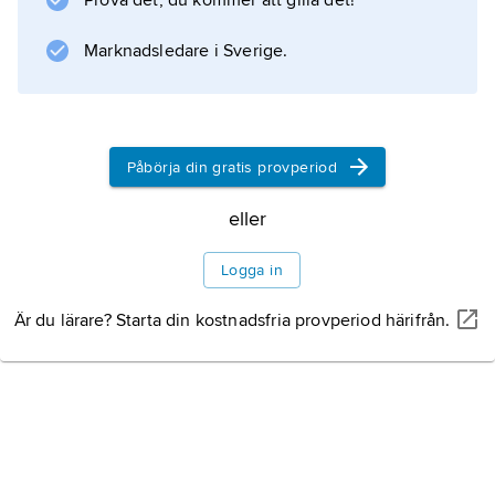
Prova det, du kommer att gilla det!
Marknadsledare i Sverige.
Påbörja din gratis provperiod
eller
Logga in
Är du lärare? Starta din kostnadsfria provperiod härifrån.