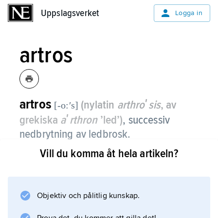
Uppslagsverket
Uppslagsverket
Logga in
artros
artros
(nylatin
arthroʹsis
, av
[-o:ʹs]
grekiska
aʹrthron
’led’)
,
successiv
nedbrytning av ledbrosk.
Vill du komma åt hela artikeln?
Man skiljer mellan primär och sekundär artros.
Den primära artrosen utvecklas utan någon
påvisbar bakomliggande orsak. Den
sekundära artrosen uppstår som en följd av
Objektiv och pålitlig kunskap.
sjukdom, t.ex. reumatoid artrit, eller som ett