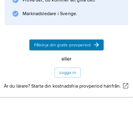
Prova det, du kommer att gilla det!
boken
Om träsnitt och träsnidare
Marknadsledare i Sverige.
(1914).
Påbörja din gratis provperiod
Information om artikeln
eller
Logga in
Är du lärare? Starta din kostnadsfria provperiod härifrån.