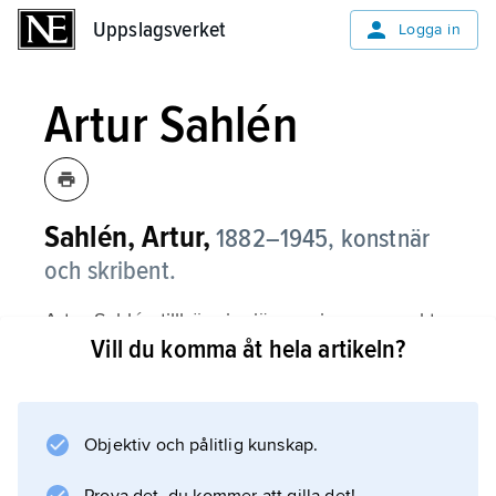
Uppslagsverket
Uppslagsverket
Logga in
Artur Sahlén
Sahlén, Artur,
1882–1945,
konstnär
och skribent.
Artur Sahlén tillhör pionjärerna inom svenskt
Vill du komma åt hela artikeln?
träsnitt och var en av initiativtagarna till
Föreningen Originalträsnitt (1912). Han
arbetade i en kraftfullt dekorativ, ytfyllande stil,
där motiven ofta var stadsbilder och porträtt.
Objektiv och pålitlig kunskap.
Sahlén utgav även flera bibliofilupplagor samt