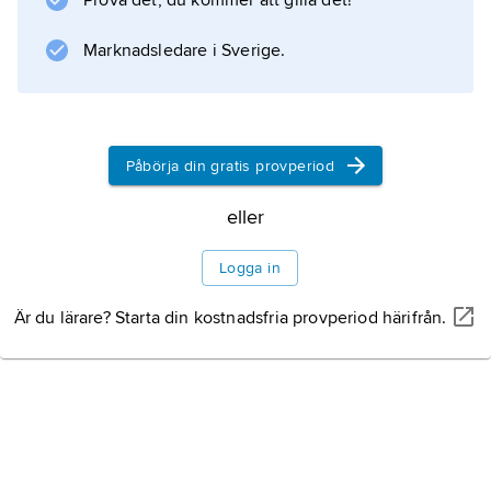
Prova det, du kommer att gilla det!
samverkan mellan arv och miljö.
Marknadsledare i Sverige.
Information om artikeln
Påbörja din gratis provperiod
eller
Logga in
Är du lärare? Starta din kostnadsfria provperiod härifrån.