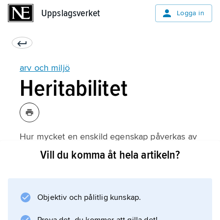
Uppslagsverket
Uppslagsverket
Logga in
arv och miljö
Heritabilitet
Hur mycket en enskild egenskap påverkas av
arv respektive miljö kan uttryckas med måttet
Vill du komma åt hela artikeln?
heritabilitet. Om en egenskap betingas av
enbart miljöfaktorer är heritabiliteten 0 %; om
miljöfaktorer inte spelar någon roll för
Objektiv och pålitlig kunskap.
uppkomsten av egenskapen är heritabiliteten
100 %. De flesta egenskaper beror på en