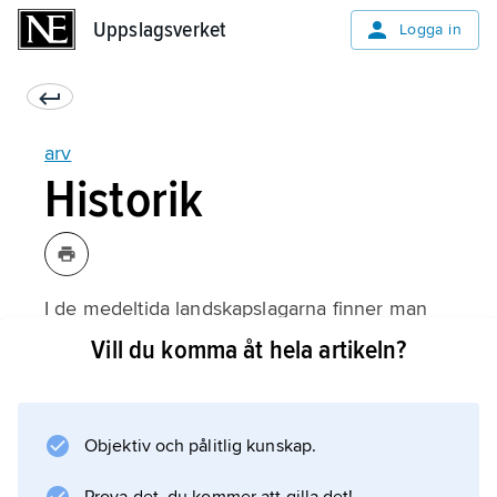
Uppslagsverket
Uppslagsverket
Logga in
arv
Historik
I de medeltida landskapslagarna finner man
två olika arvsordningar. Den äldre byggde på
Vill du komma åt hela artikeln?
gradualprincipen
och den yngre på
parentelprincipen
Objektiv och pålitlig kunskap.
. Syftet med gradualprincipen, som
tillämpades i Götalagarna, var att inte splittra