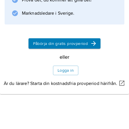
Prova det, du kommer att gilla det!
boet på för många händer. Enligt denna
arvsordning fanns det en inre, trängre krets
Marknadsledare i Sverige.
som i första hand
Påbörja din gratis provperiod
Information om artikeln
eller
Logga in
Är du lärare? Starta din kostnadsfria provperiod härifrån.