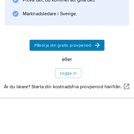
Prova det, du kommer att gilla det!
Polen, intog Posen 1704 och utmärkte sig som
Rehnskiölds närmaste man vid Fraustadt 1706.
Marknadsledare i Sverige.
Information om artikeln
Påbörja din gratis provperiod
eller
Logga in
Är du lärare? Starta din kostnadsfria provperiod härifrån.