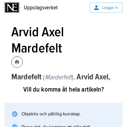
Uppslagsverket
Uppslagsverket
Logga in
Arvid Axel
Mardefelt
Mardefelt
Arvid Axel,
(
Marderfelt
),
född ca 1655, död 1708, friherre, militär,
Vill du komma åt hela artikeln?
general 1706, son till Conrad Mardefelt.
Arvid Axel Mardefelt hade vid krigsutbrottet
1700 befäl över de svenska trupperna i
Objektiv och pålitlig kunskap.
Holstein. Från 1702 var han vid huvudarmén i