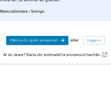
Prova det, du kommer att gilla det!
Marknadsledare i Sverige.
eller
Påbörja din gratis provperiod
Logga in
Är du lärare? Starta din kostnadsfria provperiod härifrån.