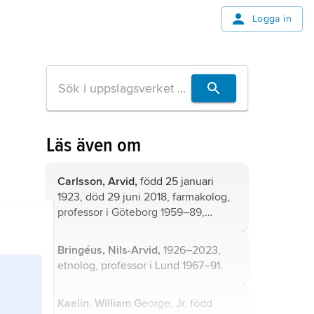
Logga in
Läs även om
Carlsson, Arvid,
född 25 januari
1923, död 29 juni 2018, farmakolog,
professor i Göteborg 1959–89,
Nobelpristagare i fysiologi eller
medicin 2000; son till Gottfrid
Bringéus, Nils-Arvid,
1926–2023,
Carlsson och bror till Sten Carlsson.
etnolog, professor i Lund 1967–91.
Kaelin
,
William G
eorge, Jr, född