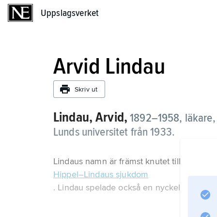
Uppslagsverket
Uppslagsverket
Arvid Lindau
Skriv ut
Lindau, Arvid,
1892–1958, läkare, 
Lunds universitet från 1933.
Lindaus namn är främst knutet till
Hippel–Lindaus sjukdom
. Lindau spelade också en nyckelroll vid de