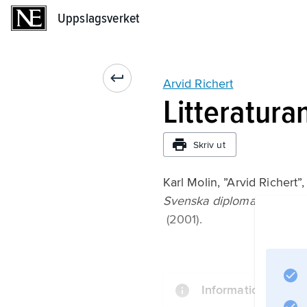
Uppslagsverket
Uppslagsverket
Arvid Richert
Litteratura
Skriv ut
Karl Molin, ”Arvid Richert”
Svenska diplomatprofiler 
(2001).
Information om art