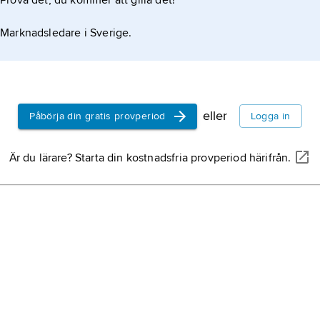
Prova det, du kommer att gilla det!
Marknadsledare i Sverige.
eller
Påbörja din gratis provperiod
Logga in
Är du lärare? Starta din kostnadsfria provperiod härifrån.