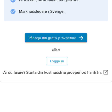
Prova det, du kommer att gilla det!
dock angett en lägre ålder.
Marknadsledare i Sverige.
Information om artikeln
Påbörja din gratis provperiod
eller
Logga in
Är du lärare? Starta din kostnadsfria provperiod härifrån.