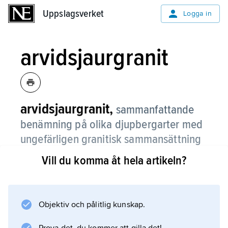
Uppslagsverket
Uppslagsverket
Logga in
arvidsjaurgranit
arvidsjaurgranit,
sammanfattande
benämning på olika djupbergarter med
ungefärligen granitisk sammansättning
vilka uppträder i trakten av Arvidsjaur i
Vill du komma åt hela artikeln?
Lappland.
De har oftast räknats till Arvidsjaurområdets
äldsta granitbergarter, med en ålder av ca 1
Objektiv och pålitlig kunskap.
850–1 890 miljoner år; vissa bestämningar har