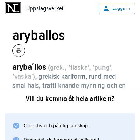
Uppslagsverket
Uppslagsverket
Logga in
aryballos
arybaʹllos
(grek., ’flaska’, ’pung’,
’väska’)
, grekisk kärlform, rund med
smal hals, trattliknande mynning och en
hänkel (någon gång förekommer två
Vill du komma åt hela artikeln?
hänklar).
Den användes under antiken för parfym, olja
o.d. och bars stundom i en rem vid
Objektiv och pålitlig kunskap.
handleden.