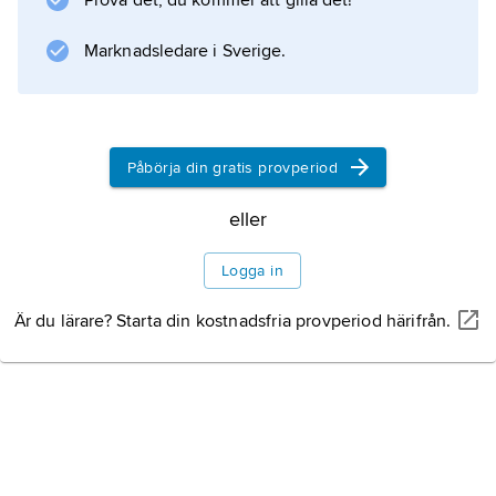
Prova det, du kommer att gilla det!
Marknadsledare i Sverige.
Information om artikeln
Påbörja din gratis provperiod
eller
Logga in
Är du lärare? Starta din kostnadsfria provperiod härifrån.