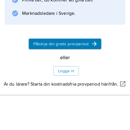
Prova det, du kommer att gilla det!
(jungfrufödsel), genom fragmentering, genom
avknoppning eller (hos växter) med revor.
Marknadsledare i Sverige.
Information om artikeln
Påbörja din gratis provperiod
eller
Logga in
Är du lärare? Starta din kostnadsfria provperiod härifrån.