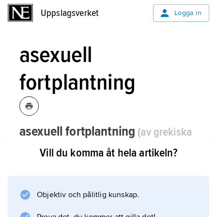
Uppslagsverket
Uppslagsverket
Logga in
asexuell
fortplantning
asexuell fortplantning
(av grekiska
nekande
a
och latin
seʹxus
’kön’)
,
Vill du komma åt hela artikeln?
könlöst fortplantningssätt som
förekommer hos både växter och djur.
Objektiv och pålitlig kunskap.
Asexuell fortplantning kan ske genom
partenogenes