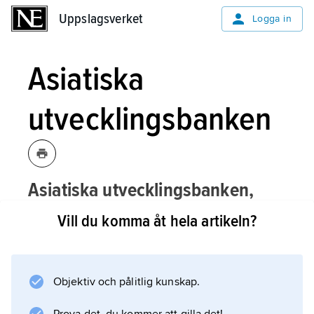
Uppslagsverket
Uppslagsverket
Logga in
Asiatiska
utvecklingsbanken
Asiatiska utvecklingsbanken,
Asian Development Bank
,
ADB
,
Manila,
Vill du komma åt hela artikeln?
multilateral, finansiell institution med
kontor i många länder, bildad 1966.
Objektiv och pålitlig kunskap.
ADB har till huvuduppgift att bekämpa
fattigdomen i Asien och länder kring Stilla