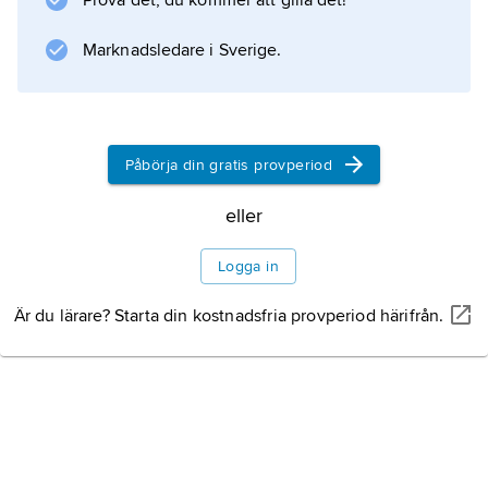
Prova det, du kommer att gilla det!
havet, bl.a. genom att främja ekonomisk och
social utveckling i regionen.
Marknadsledare i Sverige.
Information om artikeln
Påbörja din gratis provperiod
eller
Logga in
Är du lärare? Starta din kostnadsfria provperiod härifrån.