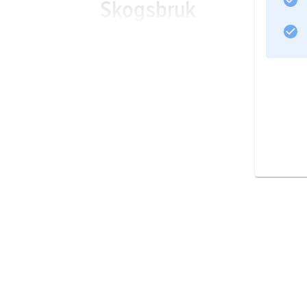
Skogsbruk
Fiske
Mineral
Energi
Industri
Information om artikeln