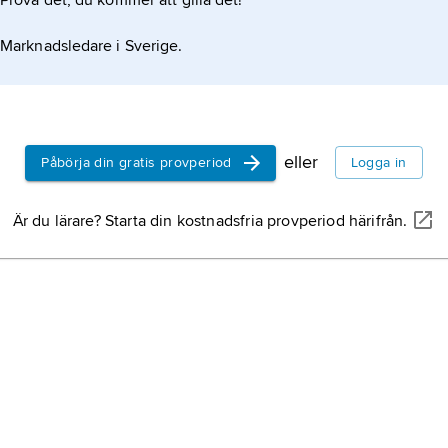
Prova det, du kommer att gilla det!
Marknadsledare i Sverige.
eller
Påbörja din gratis provperiod
Logga in
Är du lärare? Starta din kostnadsfria provperiod härifrån.