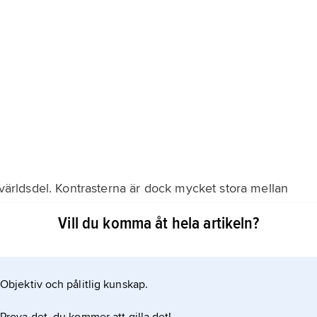
e världsdel. Kontrasterna är dock mycket stora mellan
gar, näringslivets bredd, ekonomisk tillväxttakt och
Vill du komma åt hela artikeln?
en i krigshärjade stater, små jordbrukspräglade
e jordbruksområden. De flesta staterna hade en
 Ett tydligt
kötsel
Objektiv och pålitlig kunskap.