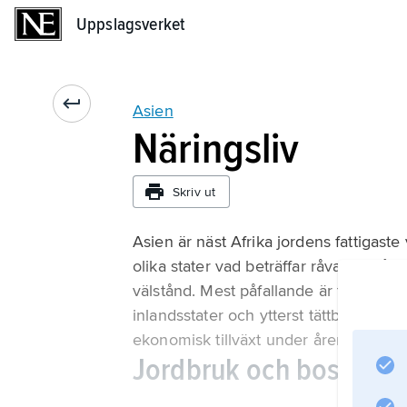
Uppslagsverket
Uppslagsverket
Asien
Näringsliv
Skriv ut
Asien är näst Afrika jordens fattigast
olika stater vad beträffar råvarutillgån
välstånd. Mest påfallande är fattigdom
inlandsstater och ytterst tättbefolkad
ekonomisk tillväxt under åren 1985–95.
Jordbruk och boskapss