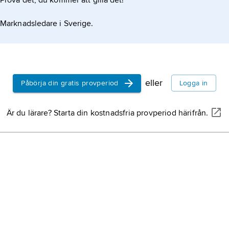
Prova det, du kommer att gilla det!
Marknadsledare i Sverige.
eller
Påbörja din gratis provperiod
Logga in
Är du lärare? Starta din kostnadsfria provperiod härifrån.