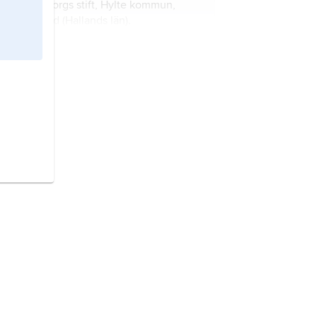
Göteborgs stift, Hylte kommun,
Halland (Hallands län).
Slöinge,
f.d. församling i
Falkenbergs kommun, Halland
(Hallands län).
Askome,
före detta församling i
Falkenbergs kommun, Halland
(Hallands län).
Okome,
församling i Göteborgs stift,
Falkenbergs kommun, Halland
(Hallands län).
Tönnersjö,
f.d. församling i
Halmstads kommun, Halland
(Hallands län).