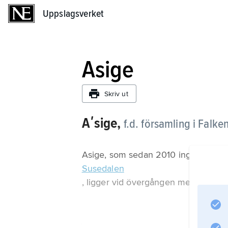
Uppslagsverket
Uppslagsverket
Asige
Skriv ut
Aʹsige,
f.d. församling i Falk
Asige, som sedan 2010 ingår i förs
Susedalen
, ligger vid övergången mellan slät