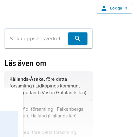
Logga in
Läs även om
Kållands-Åsaka,
före detta
församling i Lidköpings kommun,
Västergötland (Västra Götalands län).
Abild,
f.d. församling i Falkenbergs
kommun, Halland (Hallands län).
Kinnared,
före detta församling i