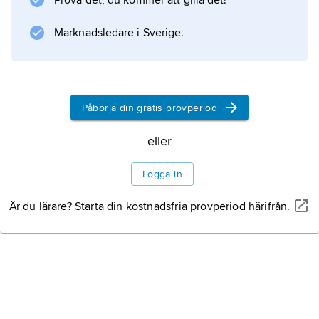
Prova det, du kommer att gilla det!
Marknadsledare i Sverige.
Information om artikeln
Påbörja din gratis provperiod
eller
Logga in
Är du lärare? Starta din kostnadsfria provperiod härifrån.