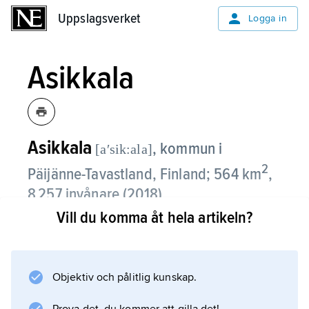
Uppslagsverket
Uppslagsverket
Logga in
Asikkala
Asikkala
,
kommun i
[aʹsik:ala]
2
Päijänne-Tavastland, Finland; 564 km
,
8 257 invånare (2018).
Vill du komma åt hela artikeln?
Asikkala ligger naturskönt vid sjöarna Päijänne
och Vesijärvi, och huvudorten Vääksy ligger
mellan sjöarna och delas av Vääksy kanal.
Objektiv och pålitlig kunskap.
Kommunen har en betydande
sommarbosättning.