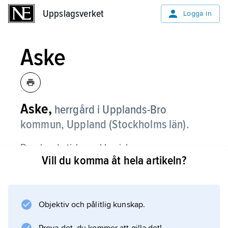
Uppslagsverket
Uppslagsverket
Logga in
Aske
Aske,
herrgård i Upplands-Bro
kommun, Uppland (Stockholms län).
Den kvadratiska, nyklassiska
Vill du komma åt hela artikeln?
huvudbyggnaden är uppförd 1802 efter
ritningar av Charles Bassi och främst
inspirerad av florentinska renässansvillor.
Objektiv och pålitlig kunskap.