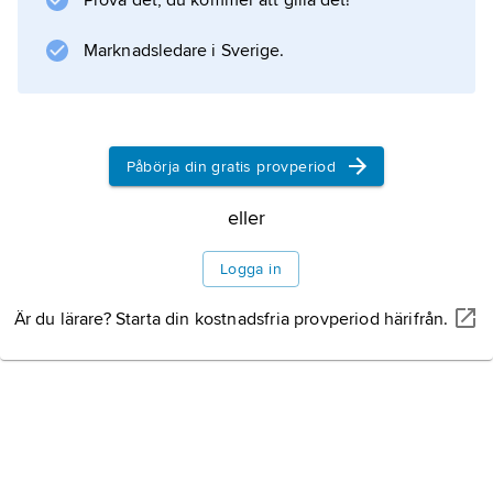
Prova det, du kommer att gilla det!
Information om artikeln
Marknadsledare i Sverige.
Påbörja din gratis provperiod
eller
Logga in
Är du lärare? Starta din kostnadsfria provperiod härifrån.