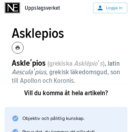
Uppslagsverket
Uppslagsverket
Logga in
Asklepios
Askleʹpios
(grekiska
Asklēpioʹs
)
, latin
Aesculaʹpius
,
grekisk läkedomsgud, son
till Apollon och Koronis.
Vill du komma åt hela artikeln?
Asklepios hade troligen sitt ursprung som
underjordisk heros med läkande krafter och
har sedan associerats med Apollon, som både
sänder och helar sjukdom. Anknytningen till
Objektiv och pålitlig kunskap.
underjorden visas av Asklepios attribut, en