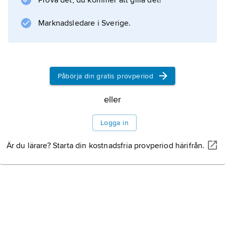
Prova det, du kommer att gilla det!
stav med omslingrad orm (se bild
eskulapstav
Marknadsledare i Sverige.
), och av en underjordisk, labyrintliknande
byggnad i hans stora helgedom i Epidauros.
Litteraturanvisning
Påbörja din gratis provperiod
eller
Logga in
Information om artikeln
Är du lärare? Starta din kostnadsfria provperiod härifrån.