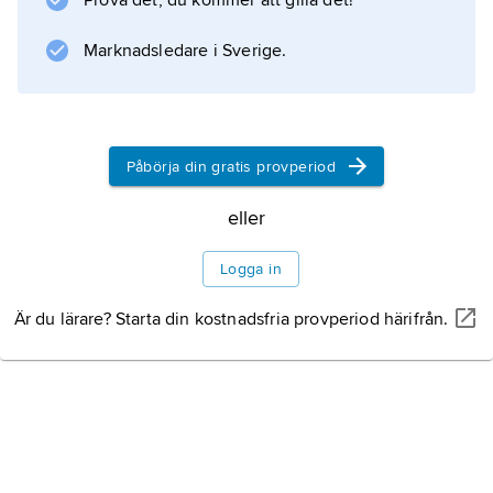
Prova det, du kommer att gilla det!
bildades, med hjälp av SKF, AB Volvo.
Gabrielsson utsågs till det nya företagets VD
Marknadsledare i Sverige.
och
Påbörja din gratis provperiod
Information om artikeln
eller
Logga in
Är du lärare? Starta din kostnadsfria provperiod härifrån.