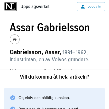
Uppslagsverket
Uppslagsverket
Logga in
Assar Gabrielsson
Gabrielsson, Assar,
1891–1962,
industriman, en av Volvos grundare.
Gabrielsson anställdes 1916 vid Svenska
Vill du komma åt hela artikeln?
Kullagerfabriken (SKF) och utsågs efter en
snabb karriär 1923 till SKF-koncernens
försäljningschef. År 1924 inledde han
samarbete med Gustaf Larson för att starta en
Objektiv och pålitlig kunskap.
svensk biltillverkning och två år senare