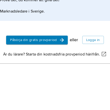
Prova det, du kommer att gilla det!
Marknadsledare i Sverige.
eller
Påbörja din gratis provperiod
Logga in
Är du lärare? Starta din kostnadsfria provperiod härifrån.