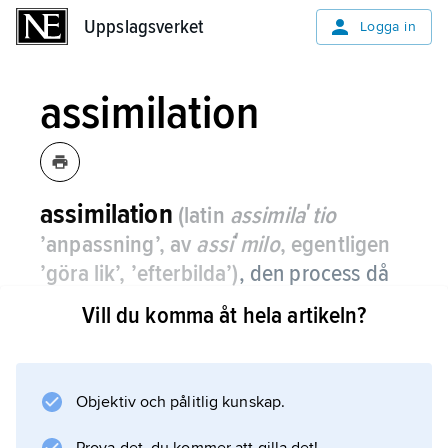
Uppslagsverket
Uppslagsverket
Logga in
assimilation
assimilation
(latin
assimilaʹtio
’anpassning’, av
assiʹmilo
, egentligen
’göra lik’, ’efterbilda’)
,
den process då
ett språkljud blir delvis eller helt
Vill du komma åt hela artikeln?
identiskt med ett annat språkljud.
När ett ljud påverkas av ett efterföljande
föreligger
Objektiv och pålitlig kunskap.
regressiv