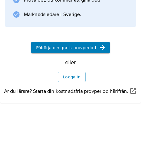
Prova det, du kommer att gilla det!
assimilation, t.ex. när
en bil
Marknadsledare i Sverige.
uttalas som [em bi:l] (/n/ blir till /m/ genom
bakåtverkan av egenskapen ”bilabial” i /b/).
När ett ljud påverkas av ett föregående kallas
detta
Påbörja din gratis provperiod
progressiv
assimilation, t.ex. när
eller
Sven
Logga in
uttalas som [sfɛn]
Är du lärare? Starta din kostnadsfria provperiod härifrån.
Information om artikeln