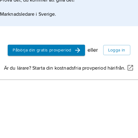
Prova det, du kommer att gilla det!
Marknadsledare i Sverige.
eller
Påbörja din gratis provperiod
Logga in
Är du lärare? Starta din kostnadsfria provperiod härifrån.