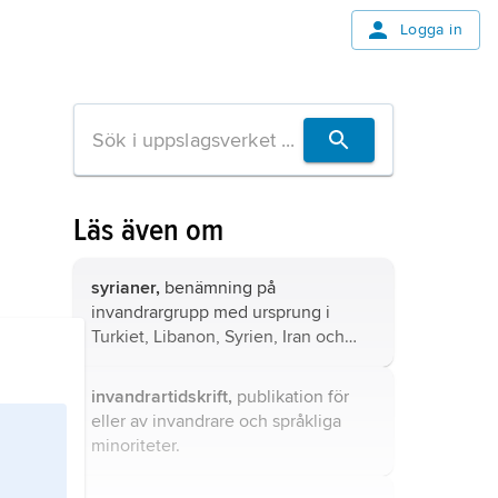
Logga in
Läs även om
syrianer,
benämning på
invandrargrupp med ursprung i
Turkiet, Libanon, Syrien, Iran och
Irak (jämför
assyrier
).
invandrartidskrift,
publikation för
eller av invandrare och språkliga
minoriteter.