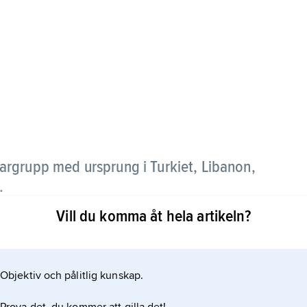
rgrupp med ursprung i Turkiet, Libanon,
.
Vill du komma åt hela artikeln?
 kyrkan som sedan 1976 har ett ärkebiskopssäte i
 orientaliska kyrkor.
Objektiv och pålitlig kunskap.