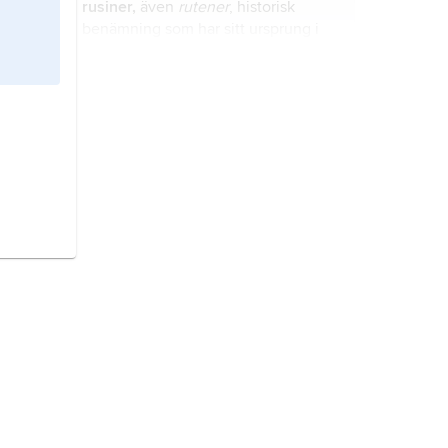
rusiner,
även
rutener
, historisk
benämning som har sitt ursprung i
Kievriket (avledning av
Rus
).
Assyrien,
forntida rike som från
omkring 2000 f.Kr. till 612 f.Kr. hade
sitt centrum omkring floden Tigris i
norra Mesopotamien, ungefär den
nordligaste tredjedelen av det
Irak,
stat i Mellanöstern.
nuvarande Irak.
Babylonien,
forntida semitiskt rike
med centrum vid floden Eufrat i
södra Mesopotamien i nuvarande
södra Irak från ca 2000 till 539 f.Kr.;
även benämning på detta område
judar,
ett folk med ursprung i Främre
under de följande århundradena.
Orienten.
Syrien,
stat i Mellanöstern.