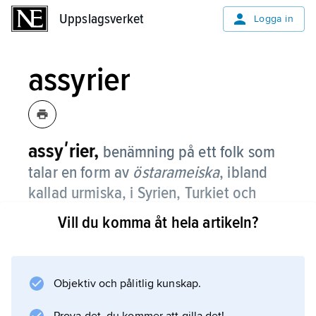
Uppslagsverket
Uppslagsverket
Logga in
assyrier
assyʹrier,
benämning på ett folk som
talar en form av
östarameiska
, ibland
kallad urmiska, i Syrien, Turkiet och
Irak.
Vill du komma åt hela artikeln?
De uppdelas ibland geografiskt i västassyrier
respektive östassyrier, eller konfessionellt i
jakobiter respektive nestorianer.
Objektiv och pålitlig kunskap.