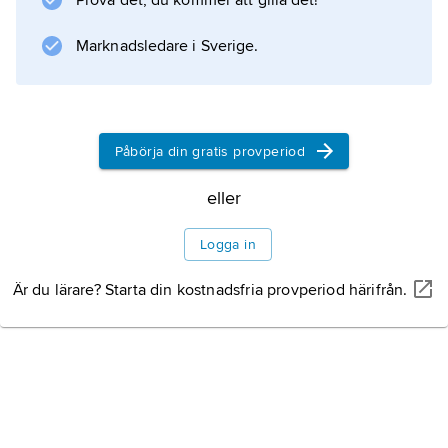
Prova det, du kommer att gilla det!
Marknadsledare i Sverige.
Information om artikeln
Påbörja din gratis provperiod
eller
Logga in
Är du lärare? Starta din kostnadsfria provperiod härifrån.