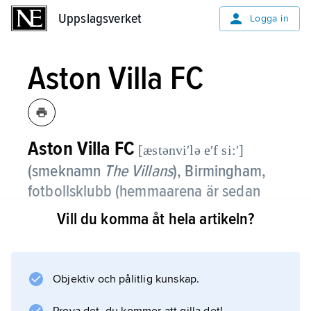
Uppslagsverket
Uppslagsverket
Logga in
Aston Villa FC
Aston Villa FC
[æstənviʹlə eʹf si:ʹ]
(smeknamn
The Villans
), Birmingham,
fotbollsklubb (hemmaarena är sedan
1897 Villa Park med nuvarande
Vill du komma åt hela artikeln?
publikkapacitet på 43 000 åskådare),
grundad 1874.
Objektiv och pålitlig kunskap.
Aston Villa är en av Englands anrikaste
fotbollsklubbar och tillhörde de så kallade