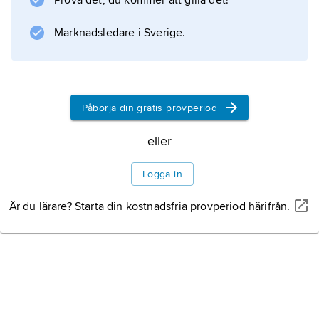
Prova det, du kommer att gilla det!
originalklubbarna som var med när ligan
startades 1888. Klubben blev professionell
Marknadsledare i Sverige.
1885.
Påbörja din gratis provperiod
Information om artikeln
eller
Logga in
Är du lärare? Starta din kostnadsfria provperiod härifrån.