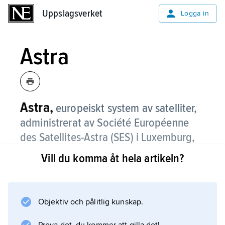
Uppslagsverket
Uppslagsverket
Logga in
Astra
Astra,
europeiskt system av satelliter,
administrerat av Société Européenne
des Satellites-Astra (SES) i Luxemburg,
inriktat på TV- och radiosändningar till
Vill du komma åt hela artikeln?
enskilda hushåll.
De flesta större TV-bolag i Europa använder
Astra för satellitsändningar. Astras första
Objektiv och pålitlig kunskap.
satelliter började sända 1989. Astra förmedlar