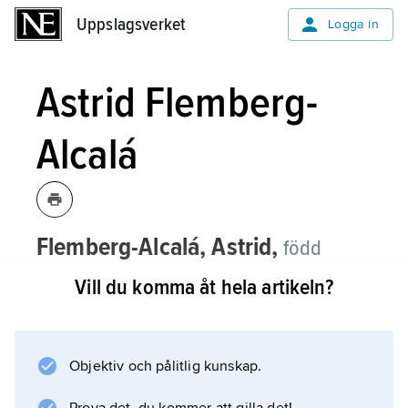
Uppslagsverket
Uppslagsverket
Logga in
Astrid Flemberg-
Alcalá
Flemberg-Alcalá, Astrid,
född
Flemberg 1946, författare.
Vill du komma åt hela artikeln?
Astrid Flemberg-Alcalá debuterade med
romanen
Causa socialis
Objektiv och pålitlig kunskap.
(1980) där hon utifrån sina erfarenheter som