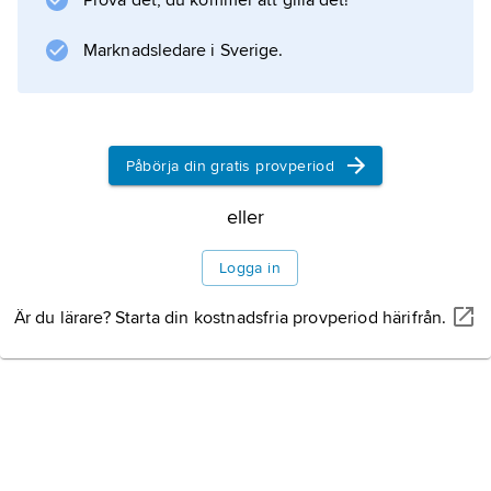
Prova det, du kommer att gilla det!
Marknadsledare i Sverige.
Information om artikeln
Påbörja din gratis provperiod
eller
Logga in
Är du lärare? Starta din kostnadsfria provperiod härifrån.