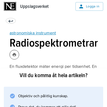
Uppslagsverket
Uppslagsverket
Logga in
astronomiska instrument
Radiospektrometrar
En fluxdetektor mäter energi per tidsenhet. En
rad sådana detektorer bakom olika filter som
Vill du komma åt hela artikeln?
vardera släpper igenom en del av spektret (en
filterbank
), mäter då källans spektrum över ett brett
Objektiv och pålitlig kunskap.
frekvensintervall.