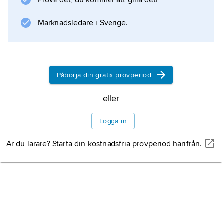
Prova det, du kommer att gilla det!
Marknadsledare i Sverige.
Påbörja din gratis provperiod
eller
Logga in
Är du lärare? Starta din kostnadsfria provperiod härifrån.