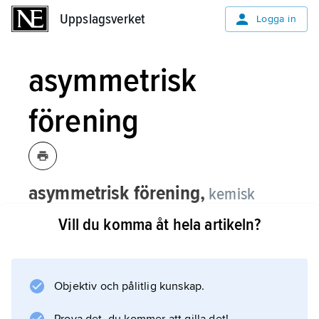
Uppslagsverket
Uppslagsverket
Logga in
asymmetrisk
förening
asymmetrisk förening,
kemisk
förening vars molekylstruktur helt
Vill du komma åt hela artikeln?
saknar symmetrielement.
Ett exempel är mjölksyra, som innehåller en
kolatom som utgör ett stereocenter (kolatom
Objektiv och pålitlig kunskap.
till vilken fyra olika grupper är bundna).