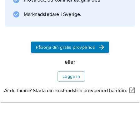
Prova det, du kommer att gilla det!
Jämför
dissymmetrisk förening
Marknadsledare i Sverige.
och
stereokemi
.
Påbörja din gratis provperiod
eller
Information om artikeln
Logga in
Är du lärare? Starta din kostnadsfria provperiod härifrån.