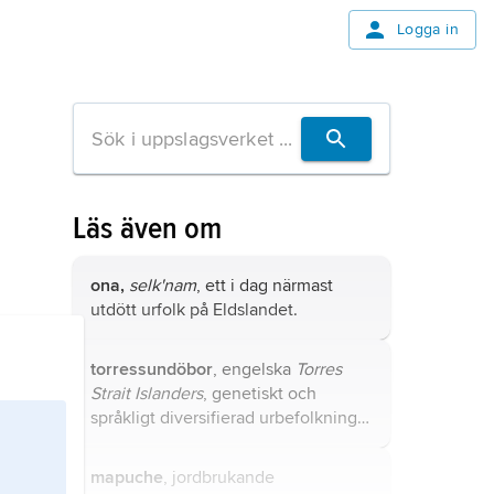
Logga in
Läs även om
ona,
selk'nam
, ett i dag närmast
utdött urfolk på Eldslandet.
torressundöbor
, engelska
Torres
Strait Islanders
, genetiskt och
språkligt diversifierad urbefolkning
av melanesiskt ursprung på öar i
Torres sund samt på Kap York-halvön
mapuche
, jordbrukande
i nordligaste Australien.