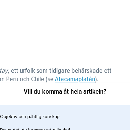
tay
, ett urfolk som tidigare behärskade ett
n Peru och Chile (se
Atacamaplatån
).
Vill du komma åt hela artikeln?
madjursuppfödning, jakt och handel och bedrev
helt förlorat sitt ursprungliga språk,
Objektiv och pålitlig kunskap.
alltfler bejakat sin atacamska bakgrund. År 2017
le, medan