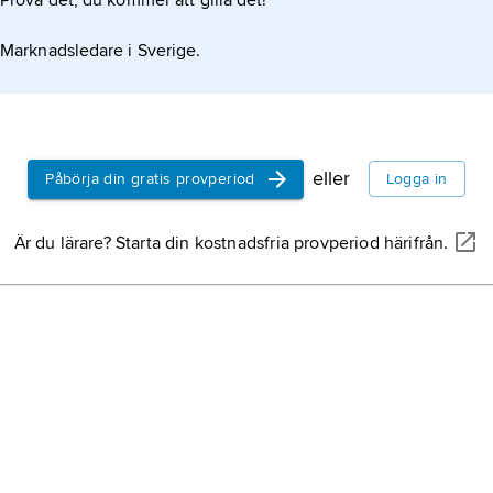
Prova det, du kommer att gilla det!
Marknadsledare i Sverige.
eller
Påbörja din gratis provperiod
Logga in
Är du lärare? Starta din kostnadsfria provperiod härifrån.