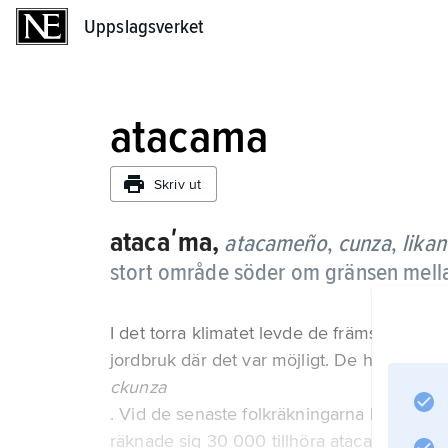
Uppslagsverket
Uppslagsverket
atacama
Skriv ut
atacaʹma,
atacameño
,
cunza
,
likan
stort område söder om gränsen mella
I det torra klimatet levde de främst av la
jordbruk där det var möjligt. De har nästan 
ckunza
. Vid de senaste folkräkningarna har dock 
räknade sig 30 000 tillhöra atacama i Chi