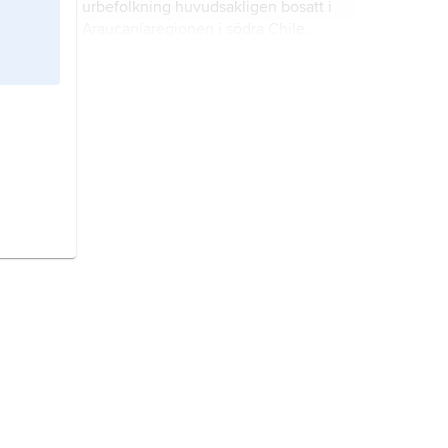
urbefolkning huvudsakligen bosatt i
Araucaníaregionen i södra Chile.
Anderna,
spanska
Cordillera de los
Andes
, system av bergskedjor
utmed Sydamerikas västsida; längd
7 500 km (jordens längsta
bergskedja), maximal bredd 650 km.
Sydamerika,
världsdel omfattande
den södra delen av
dubbelkontinenten Amerika.
Chile
, stat i Sydamerika.
Amerikas urbefolkning,
sammanfattande benämning på
Amerikas språkligt och kulturellt
åtskilda urfolk.
Peru,
stat i västra Sydamerika.